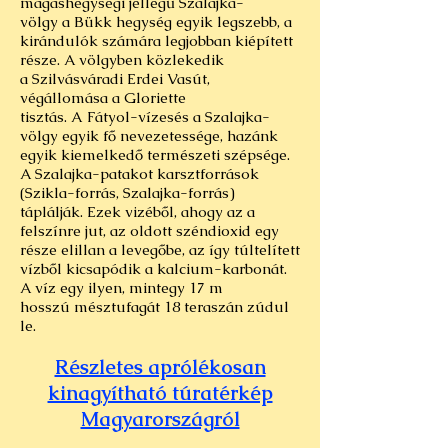
magashegységi jellegű Szalajka-
völgy a
Bükk
hegység egyik legszebb, a
kirándulók számára legjobban kiépített
része. A völgyben közlekedik
a Szilvásváradi Erdei
Vasút,
végállomása a Gloriette
tisztás
. A Fátyol-vízesés a Szalajka-
völgy egyik fő nevezetessége, hazánk
egyik kiemelkedő természeti szépsége.
A Szalajka-patakot karsztforrások
(
Szikla
-forrás, Szalajka-forrás)
táplálják. Ezek vizéből, ahogy az a
felszínre jut, az oldott széndioxid egy
része elillan a levegőbe, az így túltelített
vízből kicsapódik a kalcium-karbonát.
A víz egy ilyen, mintegy 17 m
hosszú mésztufagát 18 teraszán zúdul
le.
Részletes aprólékosan
kinagyítható túratérkép
Magyarországról