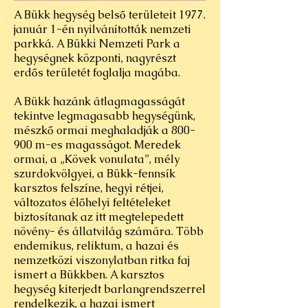
A Bükk hegység belső területeit 1977.
január 1-én nyilvánították nemzeti
parkká. A Bükki Nemzeti Park a
hegységnek központi, nagyrészt
erdős területét foglalja magába.
A Bükk hazánk átlagmagasságát
tekintve legmagasabb hegységünk,
mészkő ormai meghaladják a 800-
900 m-es magasságot. Meredek
ormai, a „Kövek vonulata”, mély
szurdokvölgyei, a Bükk-fennsík
karsztos felszíne, hegyi rétjei,
változatos élőhelyi feltételeket
biztosítanak az itt megtelepedett
növény- és állatvilág számára. Több
endemikus, reliktum, a hazai és
nemzetközi viszonylatban ritka faj
ismert a Bükkben. A karsztos
hegység kiterjedt barlangrendszerrel
rendelkezik, a hazai ismert