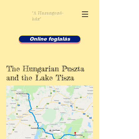
Bell House
"A Harangozó-
ház"
Online foglalás
The Hungarian Puszta
and the Lake Tisza