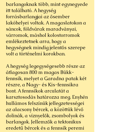
barlangoknak több, mint egynegyede
itt található. A hegység
forrásbarlangjai az ősember
lakóhelyei voltak. A magaslatokon a
sáncok, földvárak maradványai,
várromok, máshol kolostorromok
emlékeztetnek arra, hogy a
hegységnek mindig jelentős szerepe
volt a történelmi korokban.
A hegység legegységesebb része az
átlagosan 800 m magas Bükk-
fennsík, melyet a Garadna patak két
részre, a Nagy- és Kis-fennsíkra
bont. A fennsíkok arculatát a
karsztosodás határozza meg. Enyhén
hullámos felszínük jellegzetességei
az alacsony bércek, a közöttük lévő
dolinák, a víznyelők, zsombolyok és
barlangok. Jellemzők a tektonikus
eredetű bércek és a fennsík peremi