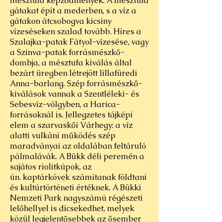
mésztufa képződmények. A mésztufa
gátakat épít a mederben, s a víz a
gátakon átcsobogva kicsiny
vízeséseken szalad tovább. Híres a
Szalajka-patak
Fátyol-vízesése
, vagy
a Szinva-patak forrásmészkő-
dombja, a mésztufa kiválás által
bezárt üregben létrejött lillafüredi
Anna-barlang. Szép forrásmészkő-
kiválások vannak a Szentléleki- és
Sebesvíz-völgyben, a Harica-
forrásoknál is. Jellegzetes tájképi
elem a szarvaskői Várhegy: a víz
alatti vulkáni működés szép
maradványai az oldalában feltáruló
pálmalávák. A Bükk déli peremén a
sajátos riolitkúpok, az
ún.
kaptárkövek
számítanak földtani
és kultúrtörténeti értéknek. A Bükki
Nemzeti Park nagyszámú régészeti
lelőhellyel is dicsekedhet, melyek
közül legjelentősebbek az ősember