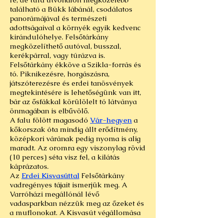
található a Bükk lábánál, csodálatos
panorámájával és természeti
adottságaival a környék egyik kedvenc
kirándulóhelye. Felsőtárkány
megközelíthető autóval, busszal,
kerékpárral, vagy túrázva is.
Felsőtárkány ékköve a Szikla-forrás és
tó. Piknikezésre, horgászásra,
játszóterezésre és erdei tanösvények
megtekintésére is lehetőségünk van itt,
bár az ősfákkal körülölelt tó látványa
önmagában is elbűvölő.
A falu fölött magasodó
Vár-hegyen
a
kőkorszak óta mindig állt erődítmény,
középkori várának pedig nyoma is alig
maradt. Az oromra egy viszonylag rövid
(10 perces) séta visz fel, a kilátás
káprázatos.
Az
Erdei Kisvasúttal
Felsőtárkány
vadregényes tájait ismerjük meg. A
Varróházi megállónál lévő
vadasparkban nézzük meg az őzeket és
a muflonokat. A Kisvasút végállomása