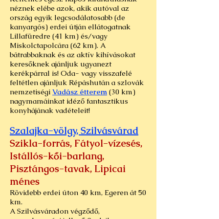
néznek elébe azok, akik autóval az
ország egyik legcsodálatosabb (de
kanyargós) erdei útján ellátogatnak
Lillafüredre (41 km) és/vagy
Miskolctapolcára (62 km). A
bátrabbaknak és az aktív kihívásokat
keresőknek ajánljuk ugyanezt
kerékpárral is! Oda- vagy visszafelé
feltétlen ajánljuk Répáshután a szlovák
nemzetiségi
Vadász étterem
(30 km)
nagymamáinkat idéző fantasztikus
konyhájának vadételeit!
Szalajka-völgy, Szilvásvárad
Szikla-forrás, Fátyol-vízesés,
Istállós-kői-barlang,
Pisztángos-tavak, Lipicai
ménes
Rövidebb erdei úton 40 km, Egeren át 50
km.
A Szilvásváradon végződő,