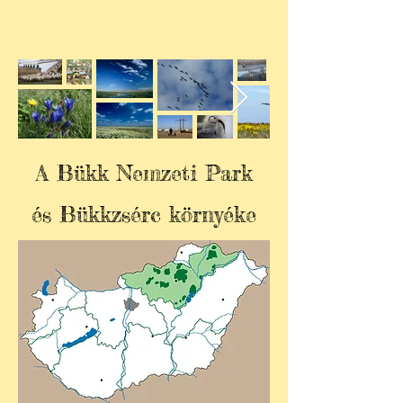
A Bükk Nemzeti Park
és
Bükkzsérc környéke