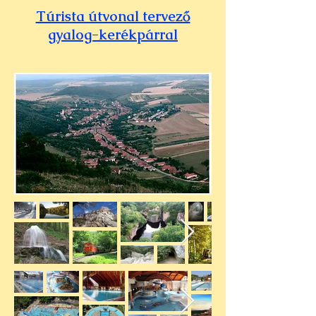
Túrista útvonal tervező
gyalog-kerékpárral