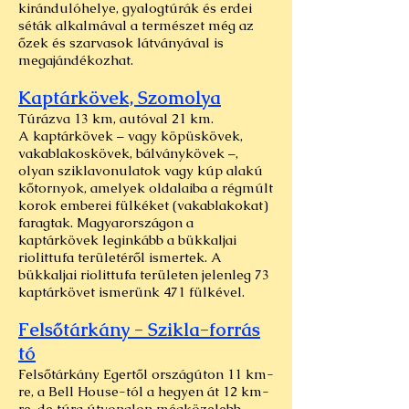
kirándulóhelye, gyalogtúrák és erdei
séták alkalmával a természet még az
őzek és szarvasok látványával is
megajándékozhat.
Kaptárkövek, Szomolya
Túrázva 13 km, autóval 21 km.
A kaptárkövek – vagy köpüskövek,
vakablakoskövek, bálványkövek –,
olyan sziklavonulatok vagy kúp alakú
kőtornyok, amelyek oldalaiba a régmúlt
korok emberei fülkéket (vakablakokat)
faragtak. Magyarországon a
kaptárkövek leginkább a bükkaljai
riolittufa területéről ismertek. A
bükkaljai riolittufa területen jelenleg 73
kaptárkövet ismerünk 471 fülkével.
Felsőtárkány - Szikla-forrás
tó
Felsőtárkány Egertől országúton 11 km-
re, a Bell House-tól a hegyen át 12 km-
re, de túra útvonalon mégközelebb