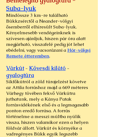
Bemelegítő gyalogtúra -
Suba-lyuk
Mindössze 3 km-re található
Bükkzsérctől a Neander-völgyi
ősemberről elhíresült Suba-lyuk.
Kényelmesebb vendégeinknek is
szívesen ajánljuk, hiszen pár óra alatt
megjárható, visszafelé pedig jót lehet
ebédelni, vagy vacsorázani a
Hór-völgyi
Remete étteremben
.
Várkút
Kövesdi kilátó
-
-
gyalogtúra
Síkfőkútról a zöld túrajelzést követve
az Attila forráshoz majd a 669 méteres
Várhegy tövében fekvő Várkútra
juthatunk, mely a Kánya Patak
forrásvidékének első és a legmagasabb
ponton eredő forrása. A forrás
történelme a messzi múltba nyúlik
vissza, hiszen valamikor ezen a helyen
földvár állott. Várkút és környéke a
vadregényes Bükk egyik legszebb