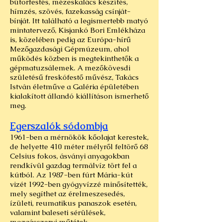
bútorfestés, mézeskalács készítés,
hímzés, szövés, fazekasság csínját-
bínját. Itt található a legismertebb matyó
mintatervező, Kisjankó Bori Emlékháza
is, közelében pedig az Európa-hírű
Mezőgazdasági Gépmúzeum, ahol
működés közben is megtekinthetők a
gépmatuzsálemek. A mezőkövesdi
születésű freskófestő művész, Takács
István életműve a Galéria épületében
kialakított állandó kiállításon ismerhető
meg.
Egerszalók sódombja
1961-ben a mérnökök kőolajat kerestek,
de helyette 410 méter mélyről feltörő 68
Celsius fokos, ásványi anyagokban
rendkívül gazdag termálvíz tört fel a
kútból. Az 1987-ben fúrt Mária-kút
vizét 1992-ben gyógyvízzé minősítették,
mely segíthet az érelmeszesedés,
ízületi, reumatikus panaszok esetén,
valamint baleseti sérülések,
mozgásszervi műtétek