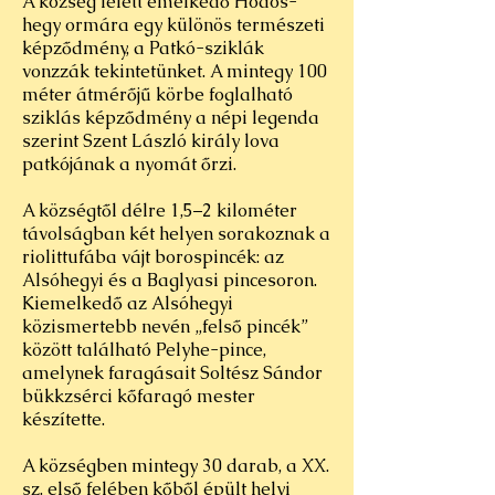
A község felett emelkedő Hódos-
hegy ormára egy különös természeti
képződmény, a Patkó-sziklák
vonzzák tekintetünket. A mintegy 100
méter átmérőjű körbe foglalható
sziklás képződmény a népi legenda
szerint Szent László király lova
patkójának a nyomát őrzi.
A községtől délre 1,5–2 kilométer
távolságban két helyen sorakoznak a
riolittufába vájt borospincék: az
Alsóhegyi és a Baglyasi pincesoron.
Kiemelkedő az Alsóhegyi
közismertebb nevén „felső pincék”
között található Pelyhe-pince,
amelynek faragásait Soltész Sándor
bükkzsérci kőfaragó mester
készítette.
A községben mintegy 30 darab, a XX.
sz. első felében kőből épült helyi