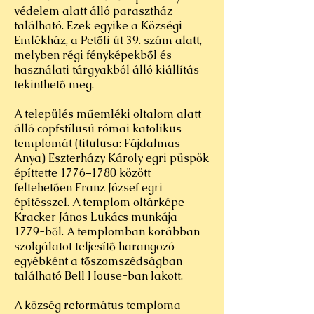
védelem alatt álló parasztház
található. Ezek egyike a Községi
Emlékház, a Petőfi út 39. szám alatt,
melyben régi fényképekből és
használati tárgyakból álló kiállítás
tekinthető meg.
A település műemléki oltalom alatt
álló copfstílusú római katolikus
templomát (titulusa: Fájdalmas
Anya) Eszterházy Károly egri püspök
építtette 1776–1780 között
feltehetően Franz József egri
építésszel. A templom oltárképe
Kracker János Lukács munkája
1779-ből. A templomban korábban
szolgálatot teljesítő harangozó
egyébként a tőszomszédságban
található Bell House-ban lakott.
A község református temploma