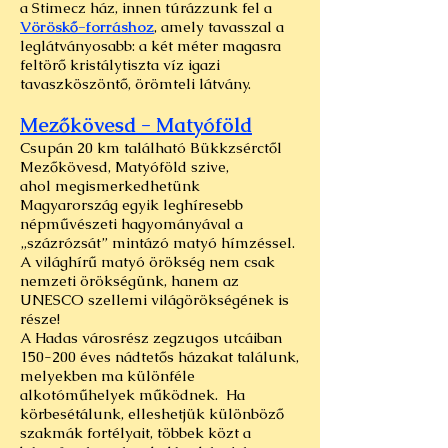
a Stimecz ház, innen túrázzunk fel a
Vöröskő-forráshoz
, amely tavasszal a
leglátványosabb: a két méter magasra
feltörő kristálytiszta víz igazi
tavaszköszöntő, örömteli látvány.
Mezőkövesd - Matyóföld
Csupán 20 km található Bükkzsérctől
Mezőkövesd, Matyóföld szive,
ahol megismerkedhetünk
Magyarország egyik leghíresebb
népművészeti hagyományával a
„százrózsát” mintázó matyó hímzéssel.
A világhírű matyó örökség nem csak
nemzeti örökségünk, hanem az
UNESCO szellemi világörökségének is
része!
A Hadas városrész zegzugos utcáiban
150-200 éves nádtetős házakat találunk,
melyekben ma különféle
alkotóműhelyek működnek. Ha
körbesétálunk, elleshetjük különböző
szakmák fortélyait, többek közt a