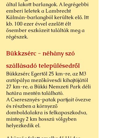
által lakott barlangok. A legrégebbi
emberi leletek a Lambrecht
Kálmán-barlangból kerültek elő. Itt
kb. 100 ezer évvel ezelőtt élt
ősember eszközeit találták meg a
régészek.
Bükkzsérc - néhány szó
szállásadó településedről
Bükkzsérc Egertől 25 km-re, az M3
autópálya mezőkövesdi kihajtójától
27 km-re, a Bükki Nemzeti Park déli
határa mentén található.
A Cseresznyés-patak partjait övezve
és részben a környező
domboldalakra is felkapaszkodva,
mintegy 2 km hosszú völgyben
helyezkedik el.