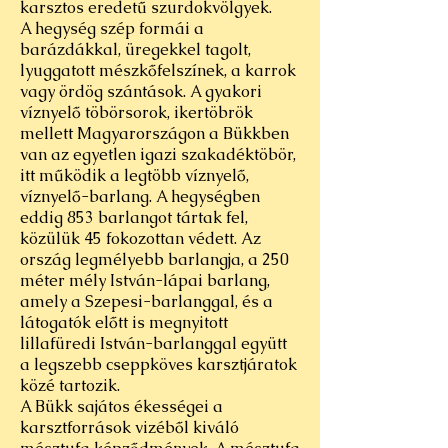
karsztos eredetű szurdokvölgyek.
A hegység szép formái a
barázdákkal, üregekkel tagolt,
lyuggatott mészkőfelszínek, a karrok
vagy ördög szántások. A gyakori
víznyelő töbörsorok, ikertöbrök
mellett Magyarországon a Bükkben
van az egyetlen igazi szakadéktöbör,
itt működik a legtöbb víznyelő,
víznyelő-barlang. A hegységben
eddig 853 barlangot tártak fel,
közülük 45 fokozottan védett. Az
ország legmélyebb barlangja, a 250
méter mély István-lápai barlang,
amely a Szepesi-barlanggal, és a
látogatók előtt is megnyitott
lillafüredi István-barlanggal együtt
a legszebb cseppköves karsztjáratok
közé tartozik.
A Bükk sajátos ékességei a
karsztforrások vizéből kiváló