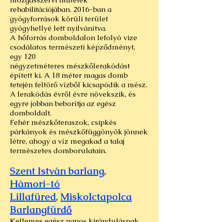
rehabilitációjában. 2016-ban a
gyógyforrások körüli terület
gyógyhellyé lett nyilvánítva.
A hőforrás domboldalon lefolyó vize
csodálatos természeti képződményt,
egy 120
négyzetméteres mészkőlerakódást
épített ki. A 18 méter magas domb
tetején feltörő vízből kicsapódik a mész.
A lerakódás évről évre növekszik, és
egyre jobban beborítja az egész
domboldalt.
Fehér mészkőteraszok, csipkés
párkányok és mészkőfüggönyök jönnek
létre, ahogy a víz megakad a talaj
természetes domborulatain.
Szent István barlang
,
Hámori-tó
Lillafüred
,
Miskolctapolca
Barlangfürdő
Kellemes egész napos kirándulásnak