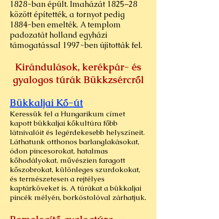
1828-ban épült. Imaházát 1825–28
között építették, a tornyot pedig
1884-ben emelték. A templom
padozatát holland egyházi
támogatással 1997-ben újították fel.
Kirándulások, kerékpár- és
gyalogos túrák Bükkzsércről
Bükkaljai Kő-út
Keressük fel a Hungarikum címet
kapott bükkaljai kőkultúra főbb
látnivalóit és legérdekesebb helyszíneit.
Láthatunk otthonos barlanglakásokat,
ódon pincesorokat, hatalmas
kőhodályokat, művészien faragott
kőszobrokat, különleges szurdokokat,
és természetesen a rejtélyes
kaptárköveket is. A túrákat a bükkaljai
pincék mélyén, borkóstolóval zárhatjuk.